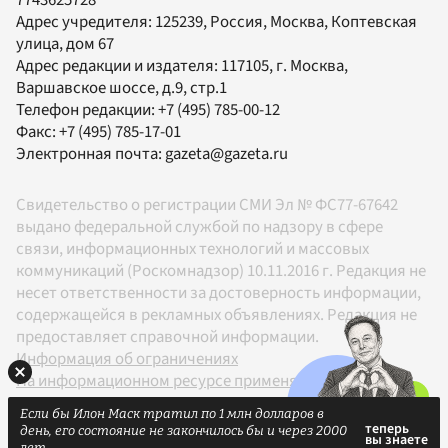
Адрес учредителя: 125239, Россия, Москва, Коптевская
улица, дом 67
Адрес редакции и издателя:
117105
, г.
Москва
,
Варшавское шоссе, д.9, стр.1
Телефон редакции:
+7 (495) 785-00-12
Факс:
+7 (495) 785-17-01
Электронная почта:
gazeta@gazeta.ru
Свидетельство о регистрации СМИ Эл № ФС77-67642
выдано федеральной службой по надзору в сфере
связи, информационных технологий и массовых
коммуникаций (Роскомнадзор) 10.11.2016 г. Редакция не
несет ответственности за достоверность информации,
содержащейся в рекламных объявлениях. Редакция не
предоставляет справочной информации.
Информация об ограничениях
На информационном ресурсе применяются
рекомендательные технологии в соответствии с
Если бы Илон Маск тратил по 1 млн долларов в
Правилами
день, его состояние не закончилось бы и через 2000
18+
лет