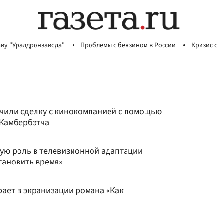
аву "Уралдронзавода"
Проблемы с бензином в России
Кризис с
чили сделку с кинокомпанией с помощью
 Камбербэтча
ную роль в телевизионной адаптации
становить время»
рает в экранизации романа «Как