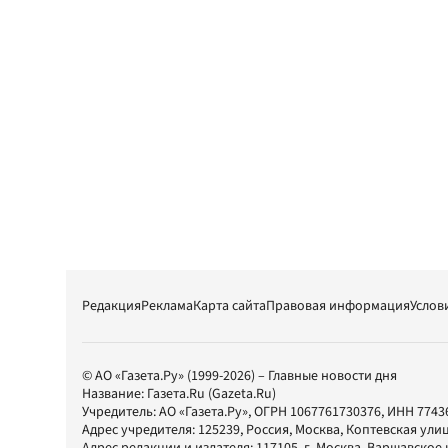
Редакция
Реклама
Карта сайта
Правовая информация
Услов
© АО «Газета.Ру» (1999-2026) – Главные новости дня
Название:
Газета.Ru
(Gazeta.Ru)
Учредитель:
АО «Газета.Ру»
, ОГРН 1067761730376, ИНН 7743
Адрес учредителя: 125239, Россия, Москва, Коптевская улиц
Адрес редакции и издателя:
117105
, г.
Москва
,
Варшавское шо