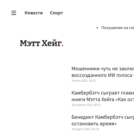
Новости
Спорт
Покушение на гл
Мэтт Хейг
Мошенники чуть не заклю
воссозданного ИИ голоса
14 мая 2023, 18:31
Камбербэтч сыграет глав
книги Мэтта Хейга «Как о
18 апреля 2023, 09:51
Бенедикт Камбербэтч сыг
остановить время»
15 марта 2017, 01:10