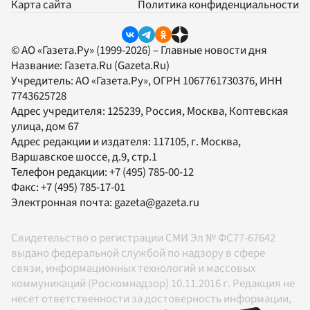
Карта сайта
Политика конфиденциальности
© АО «Газета.Ру» (1999-2026) – Главные новости дня
Название:
Газета.Ru
(Gazeta.Ru)
Учредитель:
АО «Газета.Ру»
, ОГРН 1067761730376, ИНН
7743625728
Адрес учредителя: 125239, Россия, Москва, Коптевская
улица, дом 67
Адрес редакции и издателя:
117105
, г.
Москва
,
Варшавское шоссе, д.9, стр.1
Телефон редакции:
+7 (495) 785-00-12
Факс:
+7 (495) 785-17-01
Электронная почта:
gazeta@gazeta.ru
Свидетельство о регистрации СМИ Эл № ФС77-67642
выдано федеральной службой по надзору в сфере
связи, информационных технологий и массовых
коммуникаций (Роскомнадзор) 10.11.2016 г. Редакция не
несет ответственности за достоверность информации,