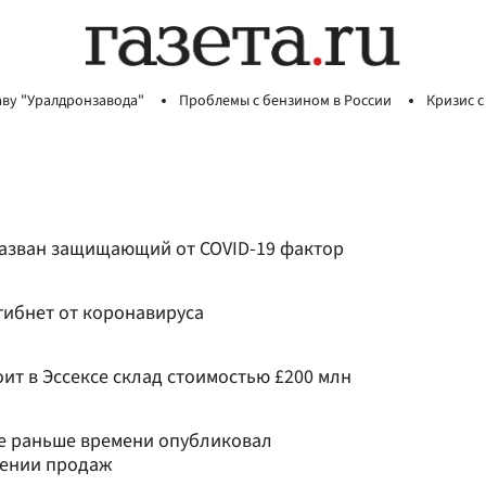
аву "Уралдронзавода"
Проблемы с бензином в России
Кризис с
азван защищающий от COVID-19 фактор
гибнет от коронавируса
оит в Эссексе склад стоимостью £200 млн
ке раньше времени опубликовал
дении продаж