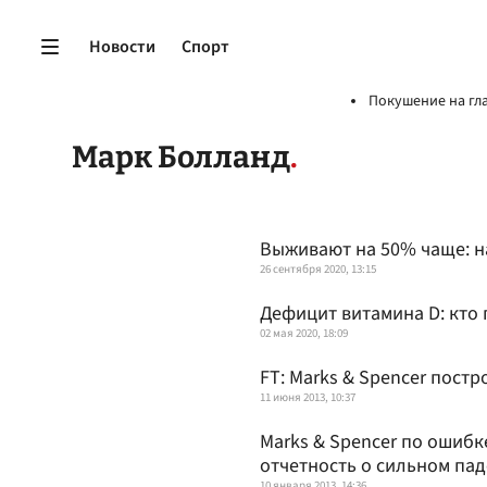
Новости
Спорт
Покушение на гл
Марк Болланд
Выживают на 50% чаще: н
26 сентября 2020, 13:15
Дефицит витамина D: кто 
02 мая 2020, 18:09
FT: Marks & Spencer постр
11 июня 2013, 10:37
Marks & Spencer по ошиб
отчетность о сильном па
10 января 2013, 14:36