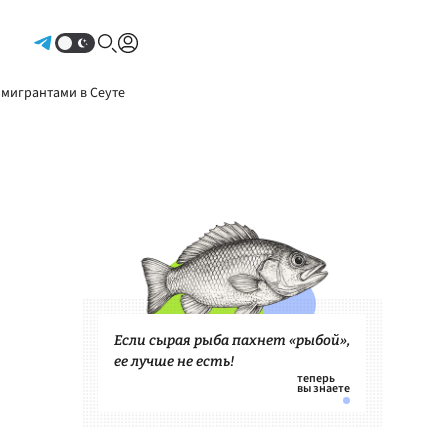
Авторизоваться
 мигрантами в Сеуте
Если сырая рыба пахнет «рыбой»,
ее лучше не есть!