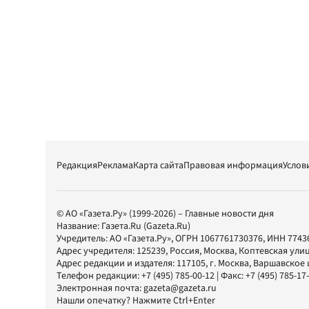
Редакция
Реклама
Карта сайта
Правовая информация
Услов
© АО «Газета.Ру» (1999-2026) – Главные новости дня
Название:
Газета.Ru
(Gazeta.Ru)
Учредитель:
АО «Газета.Ру»
, ОГРН 1067761730376, ИНН 7743
Адрес учредителя: 125239, Россия, Москва, Коптевская улиц
Адрес редакции и издателя:
117105
, г.
Москва
,
Варшавское шо
Телефон редакции:
+7 (495) 785-00-12
| Факс:
+7 (495) 785-17
Электронная почта:
gazeta@gazeta.ru
Нашли опечатку? Нажмите Ctrl+Enter