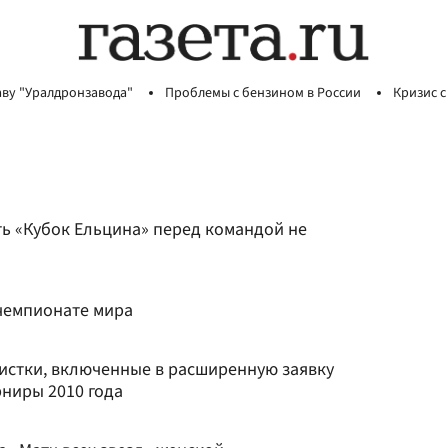
аву "Уралдронзавода"
Проблемы с бензином в России
Кризис с
ть «Кубок Ельцина» перед командой не
чемпионате мира
истки, включенные в расширенную заявку
рниры 2010 года