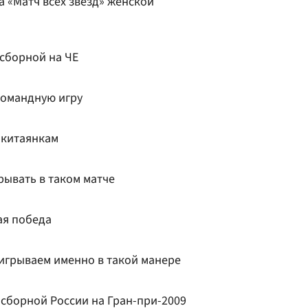
а «Матч всех звезд» женской
 сборной на ЧЕ
командную игру
 китаянкам
ывать в таком матче
ая победа
игрываем именно в такой манере
 сборной России на Гран-при-2009