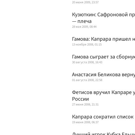
20 июня 2009, 23:57
Кузюткин: Сафроновой пр
— плеча
28 мая 2009, 08:44
Гамова: Капрара пришел н
13 ноября 2008, 01:15
Гамова сыграет за сборну
30 августа 2008, 16:43
Анастасия Беликова верну
01 августа 2008, 22:58
Фетисов вручил Капраре 
России
27 июня 2008, 21:31
Капрара сократил список
19 июня 2008, 06:37
Лучший игрок Кубка Ельци