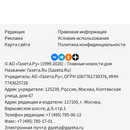
Редакция
Правовая информация
Реклама
Условия использования
Карта сайта
Политика конфиденциальности
© АО «Газета.Ру» (1999-2026) – Главные новости дня
Название:
Газета.Ru
(Gazeta.Ru)
Учредитель:
АО «Газета.Ру»
, ОГРН 1067761730376, ИНН
7743625728
Адрес учредителя: 125239, Россия, Москва, Коптевская
улица, дом 67
Адрес редакции и издателя:
117105
, г.
Москва
,
Варшавское шоссе, д.9, стр.1
Телефон редакции:
+7 (495) 785-00-12
Факс:
+7 (495) 785-17-01
Электронная почта:
gazeta@gazeta.ru