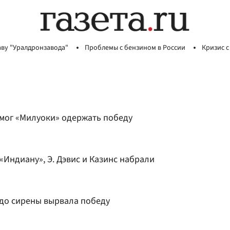
аву "Уралдронзавода"
Проблемы с бензином в России
Кризис с
мог «Милуоки» одержать победу
Индиану», Э. Дэвис и Казинс набрали
 до сирены вырвала победу