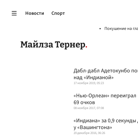
Новости
Спорт
Покушение на гл
Майлза Тернер
Дабл-дабл Адетокунбо по
над «Индианой»
17 ноября 2019, 05:23
«Нью-Орлеан» переиграл «
69 очков
08 ноября 2017, 07:08
«Индиана» за 0,9 секунды
у «Вашингтона»
20 декабря 2016, 06:26