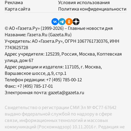
Реклама
Условия использования
Карта сайта
Политика конфиденциальности
© АО «Газета.Ру» (1999-2026) – Главные новости дня
Название:
Газета.Ru
(Gazeta.Ru)
Учредитель:
АО «Газета.Ру»
, ОГРН 1067761730376, ИНН
7743625728
Адрес учредителя: 125239, Россия, Москва, Коптевская
улица, дом 67
Адрес редакции и издателя:
117105
, г.
Москва
,
Варшавское шоссе, д.9, стр.1
Телефон редакции:
+7 (495) 785-00-12
Факс:
+7 (495) 785-17-01
Электронная почта:
gazeta@gazeta.ru
Свидетельство о регистрации СМИ Эл № ФС77-67642
выдано федеральной службой по надзору в сфере
связи, информационных технологий и массовых
коммуникаций (Роскомнадзор) 10.11.2016 г. Редакция не