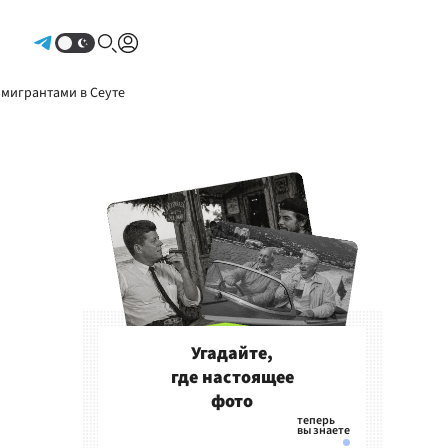
Авторизоваться
 мигрантами в Сеуте
Угадайте,
где настоящее
фото