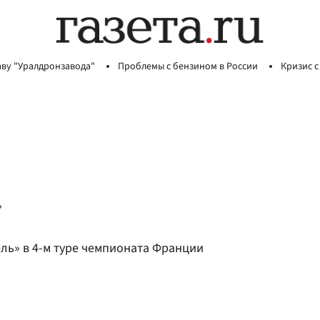
аву "Уралдронзавода"
Проблемы с бензином в России
Кризис с
»
ль» в 4-м туре чемпионата Франции