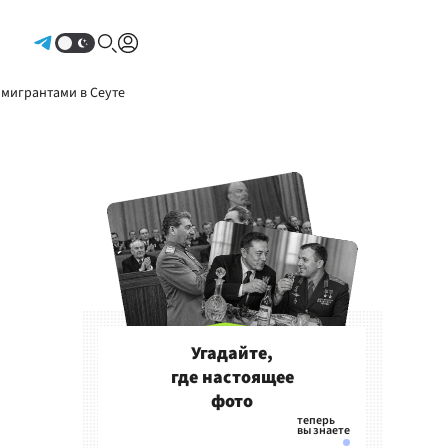
Авторизоваться
 мигрантами в Сеуте
Угадайте,
где настоящее
фото