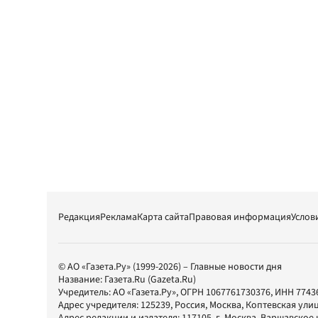
Редакция
Реклама
Карта сайта
Правовая информация
Услов
© АО «Газета.Ру» (1999-2026) – Главные новости дня
Название:
Газета.Ru
(Gazeta.Ru)
Учредитель:
АО «Газета.Ру»
, ОГРН 1067761730376, ИНН 7743
Адрес учредителя: 125239, Россия, Москва, Коптевская улиц
Адрес редакции и издателя:
117105
, г.
Москва
,
Варшавское шо