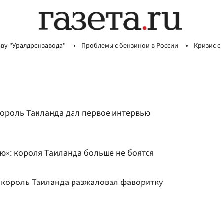
аву "Уралдронзавода"
Проблемы с бензином в России
Кризис с
король Таиланда дал первое интервью
»: короля Таиланда больше не боятся
к король Таиланда разжаловал фаворитку