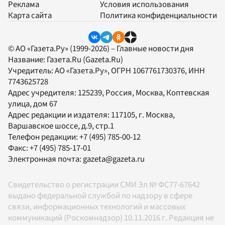
Реклама
Условия использования
Карта сайта
Политика конфиденциальности
© АО «Газета.Ру» (1999-2026) – Главные новости дня
Название:
Газета.Ru
(Gazeta.Ru)
Учредитель:
АО «Газета.Ру»
, ОГРН 1067761730376, ИНН
7743625728
Адрес учредителя: 125239, Россия, Москва, Коптевская
улица, дом 67
Адрес редакции и издателя:
117105
, г.
Москва
,
Варшавское шоссе, д.9, стр.1
Телефон редакции:
+7 (495) 785-00-12
Факс:
+7 (495) 785-17-01
Электронная почта:
gazeta@gazeta.ru
Свидетельство о регистрации СМИ Эл № ФС77-67642
выдано федеральной службой по надзору в сфере
связи, информационных технологий и массовых
коммуникаций (Роскомнадзор) 10.11.2016 г. Редакция не