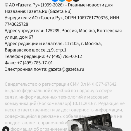
© АО «Газета.Ру» (1999-2026) – Главные новости дня
Название:
Газета.Ru
(Gazeta.Ru)
Учредитель:
АО «Газета.Ру»
, ОГРН 1067761730376, ИНН
7743625728
Адрес учредителя: 125239, Россия, Москва, Коптевская
улица, дом 67
Адрес редакции и издателя:
117105
, г.
Москва
,
Варшавское шоссе, д.9, стр.1
Телефон редакции:
+7 (495) 785-00-12
Факс:
+7 (495) 785-17-01
Электронная почта:
gazeta@gazeta.ru
Свидетельство о регистрации СМИ Эл № ФС77-67642
выдано федеральной службой по надзору в сфере
связи, информационных технологий и массовых
коммуникаций (Роскомнадзор) 10.11.2016 г. Редакция не
несет ответственности за достоверность информации,
содержащейся в рекламных объявлениях. Редакция не
предоставляет справочной информации.
Информация об ограничениях