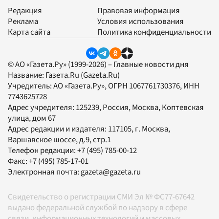
Редакция
Правовая информация
Реклама
Условия использования
Карта сайта
Политика конфиденциальности
© АО «Газета.Ру» (1999-2026) – Главные новости дня
Название:
Газета.Ru
(Gazeta.Ru)
Учредитель:
АО «Газета.Ру»
, ОГРН 1067761730376, ИНН
7743625728
Адрес учредителя: 125239, Россия, Москва, Коптевская
улица, дом 67
Адрес редакции и издателя:
117105
, г.
Москва
,
Варшавское шоссе, д.9, стр.1
Телефон редакции:
+7 (495) 785-00-12
Факс:
+7 (495) 785-17-01
Электронная почта:
gazeta@gazeta.ru
Свидетельство о регистрации СМИ Эл № ФС77-67642
выдано федеральной службой по надзору в сфере
связи, информационных технологий и массовых