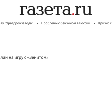
аву "Уралдронзавода"
Проблемы с бензином в России
Кризис с
лан на игру с «Зенитом»