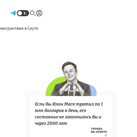
Авторизоваться
 мигрантами в Сеуте
Если бы Илон Маск тратил по 1
млн долларов в день, его
состояние не закончилось бы и
через 2000 лет