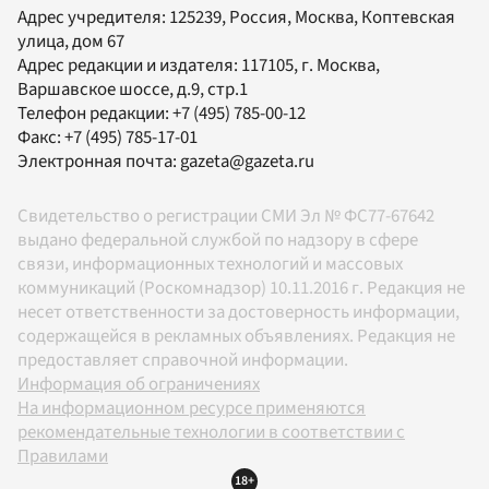
Адрес учредителя: 125239, Россия, Москва, Коптевская
улица, дом 67
Адрес редакции и издателя:
117105
, г.
Москва
,
Варшавское шоссе, д.9, стр.1
Телефон редакции:
+7 (495) 785-00-12
Факс:
+7 (495) 785-17-01
Электронная почта:
gazeta@gazeta.ru
Свидетельство о регистрации СМИ Эл № ФС77-67642
выдано федеральной службой по надзору в сфере
связи, информационных технологий и массовых
коммуникаций (Роскомнадзор) 10.11.2016 г. Редакция не
несет ответственности за достоверность информации,
содержащейся в рекламных объявлениях. Редакция не
предоставляет справочной информации.
Информация об ограничениях
На информационном ресурсе применяются
рекомендательные технологии в соответствии с
Правилами
18+