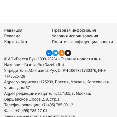
Редакция
Правовая информация
Реклама
Условия использования
Карта сайта
Политика конфиденциальности
© АО «Газета.Ру» (1999-2026) – Главные новости дня
Название:
Газета.Ru
(Gazeta.Ru)
Учредитель:
АО «Газета.Ру»
, ОГРН 1067761730376, ИНН
7743625728
Адрес учредителя: 125239, Россия, Москва, Коптевская
улица, дом 67
Адрес редакции и издателя:
117105
, г.
Москва
,
Варшавское шоссе, д.9, стр.1
Телефон редакции:
+7 (495) 785-00-12
Факс:
+7 (495) 785-17-01
Электронная почта:
gazeta@gazeta.ru