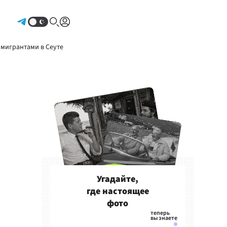
Авторизоваться
 мигрантами в Сеуте
Угадайте,
где настоящее
фото