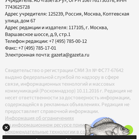
Учредитель:
АО «Газета.Ру»
, ОГРН 1067761730376, ИНН
7743625728
Адрес учредителя: 125239, Россия, Москва, Коптевская
улица, дом 67
Адрес редакции и издателя:
117105
, г.
Москва
,
Варшавское шоссе, д.9, стр.1
Телефон редакции:
+7 (495) 785-00-12
Факс:
+7 (495) 785-17-01
Электронная почта:
gazeta@gazeta.ru
Свидетельство о регистрации СМИ Эл № ФС77-67642
выдано федеральной службой по надзору в сфере
связи, информационных технологий и массовых
коммуникаций (Роскомнадзор) 10.11.2016 г. Редакция не
несет ответственности за достоверность информации,
содержащейся в рекламных объявлениях. Редакция не
предоставляет справочной информации.
Информация об ограничениях
На информационном ресурсе применяются
рекомендательные технологии в соответствии с
Правилами