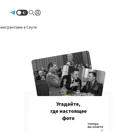
Авторизоваться
 мигрантами в Сеуте
Угадайте,
где настоящее
фото