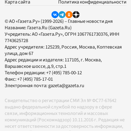
Карта сайта
Политика конфиденциальности
© АО «Газета.Ру» (1999-2026) – Главные новости дня
Название:
Газета.Ru
(Gazeta.Ru)
Учредитель:
АО «Газета.Ру»
, ОГРН 1067761730376, ИНН
7743625728
Адрес учредителя: 125239, Россия, Москва, Коптевская
улица, дом 67
Адрес редакции и издателя:
117105
, г.
Москва
,
Варшавское шоссе, д.9, стр.1
Телефон редакции:
+7 (495) 785-00-12
Факс:
+7 (495) 785-17-01
Электронная почта:
gazeta@gazeta.ru
Свидетельство о регистрации СМИ Эл № ФС77-67642
выдано федеральной службой по надзору в сфере
связи, информационных технологий и массовых
коммуникаций (Роскомнадзор) 10.11.2016 г. Редакция не
несет ответственности за достоверность информации,