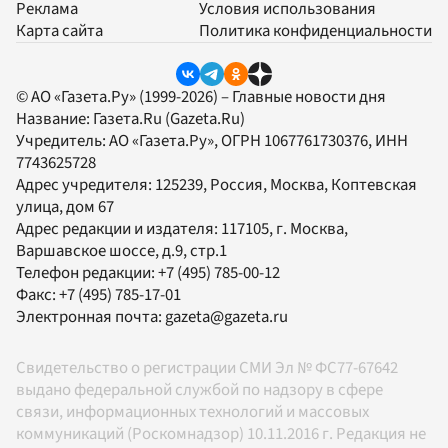
Реклама
Условия использования
Карта сайта
Политика конфиденциальности
© АО «Газета.Ру» (1999-2026) – Главные новости дня
Название:
Газета.Ru
(Gazeta.Ru)
Учредитель:
АО «Газета.Ру»
, ОГРН 1067761730376, ИНН
7743625728
Адрес учредителя: 125239, Россия, Москва, Коптевская
улица, дом 67
Адрес редакции и издателя:
117105
, г.
Москва
,
Варшавское шоссе, д.9, стр.1
Телефон редакции:
+7 (495) 785-00-12
Факс:
+7 (495) 785-17-01
Электронная почта:
gazeta@gazeta.ru
Свидетельство о регистрации СМИ Эл № ФС77-67642
выдано федеральной службой по надзору в сфере
связи, информационных технологий и массовых
коммуникаций (Роскомнадзор) 10.11.2016 г. Редакция не