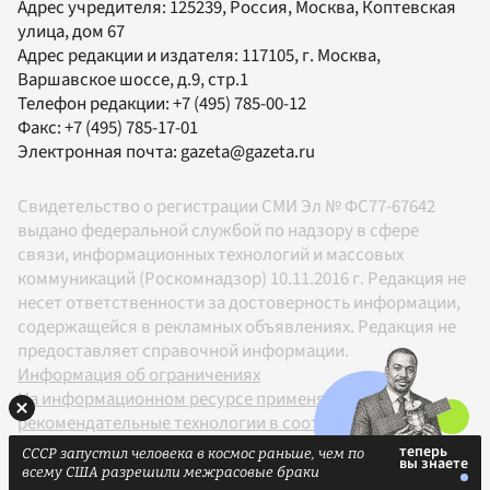
Адрес учредителя: 125239, Россия, Москва, Коптевская
улица, дом 67
Адрес редакции и издателя:
117105
, г.
Москва
,
Варшавское шоссе, д.9, стр.1
Телефон редакции:
+7 (495) 785-00-12
Факс:
+7 (495) 785-17-01
Электронная почта:
gazeta@gazeta.ru
Свидетельство о регистрации СМИ Эл № ФС77-67642
выдано федеральной службой по надзору в сфере
связи, информационных технологий и массовых
коммуникаций (Роскомнадзор) 10.11.2016 г. Редакция не
несет ответственности за достоверность информации,
содержащейся в рекламных объявлениях. Редакция не
предоставляет справочной информации.
Информация об ограничениях
На информационном ресурсе применяются
рекомендательные технологии в соответствии с
Правилами
СССР запустил человека в космос раньше, чем по
18+
всему США разрешили межрасовые браки