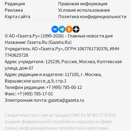
Редакция
Правовая информация
Реклама
Условия использования
Карта сайта
Политика конфиденциальности
© АО «Газета.Ру» (1999-2026) – Главные новости дня
Название:
Газета.Ru
(Gazeta.Ru)
Учредитель:
АО «Газета.Ру»
, ОГРН 1067761730376, ИНН
7743625728
Адрес учредителя: 125239, Россия, Москва, Коптевская
улица, дом 67
Адрес редакции и издателя:
117105
, г.
Москва
,
Варшавское шоссе, д.9, стр.1
Телефон редакции:
+7 (495) 785-00-12
Факс:
+7 (495) 785-17-01
Электронная почта:
gazeta@gazeta.ru
Свидетельство о регистрации СМИ Эл № ФС77-67642
выдано федеральной службой по надзору в сфере
связи, информационных технологий и массовых