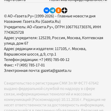
© АО «Газета.Ру» (1999-2026) – Главные новости дня
Название:
Газета.Ru
(Gazeta.Ru)
Учредитель:
АО «Газета.Ру»
, ОГРН 1067761730376, ИНН
7743625728
Адрес учредителя: 125239, Россия, Москва, Коптевская
улица, дом 67
Адрес редакции и издателя:
117105
, г.
Москва
,
Варшавское шоссе, д.9, стр.1
Телефон редакции:
+7 (495) 785-00-12
Факс:
+7 (495) 785-17-01
Электронная почта:
gazeta@gazeta.ru
Свидетельство о регистрации СМИ Эл № ФС77-67642
выдано федеральной службой по надзору в сфере
связи, информационных технологий и массовых
коммуникаций (Роскомнадзор) 10.11.2016 г. Редакция не
несет ответственности за достоверность информации,
содержащейся в рекламных объявлениях. Редакция не