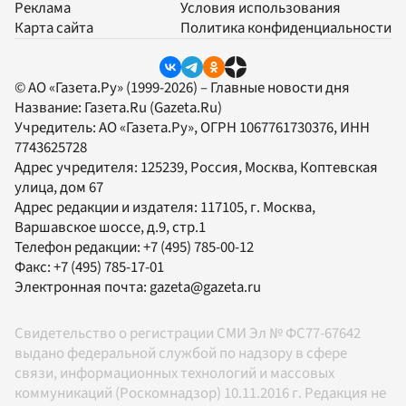
Реклама
Условия использования
Карта сайта
Политика конфиденциальности
© АО «Газета.Ру» (1999-2026) – Главные новости дня
Название:
Газета.Ru
(Gazeta.Ru)
Учредитель:
АО «Газета.Ру»
, ОГРН 1067761730376, ИНН
7743625728
Адрес учредителя: 125239, Россия, Москва, Коптевская
улица, дом 67
Адрес редакции и издателя:
117105
, г.
Москва
,
Варшавское шоссе, д.9, стр.1
Телефон редакции:
+7 (495) 785-00-12
Факс:
+7 (495) 785-17-01
Электронная почта:
gazeta@gazeta.ru
Свидетельство о регистрации СМИ Эл № ФС77-67642
выдано федеральной службой по надзору в сфере
связи, информационных технологий и массовых
коммуникаций (Роскомнадзор) 10.11.2016 г. Редакция не