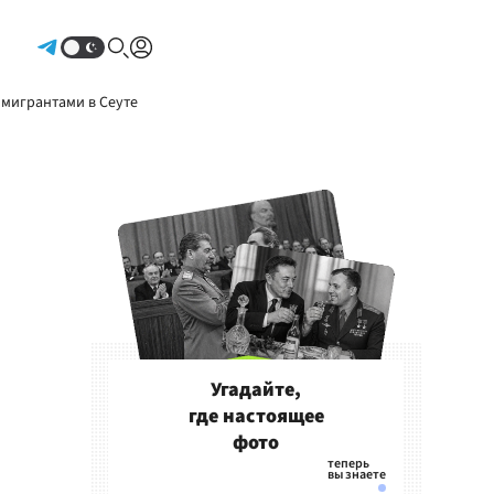
Авторизоваться
 мигрантами в Сеуте
Угадайте,
где настоящее
фото