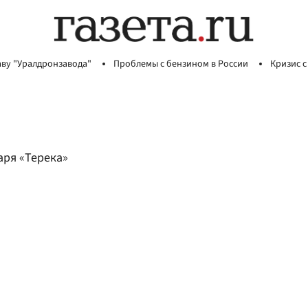
аву "Уралдронзавода"
Проблемы с бензином в России
Кризис с
аря «Терека»