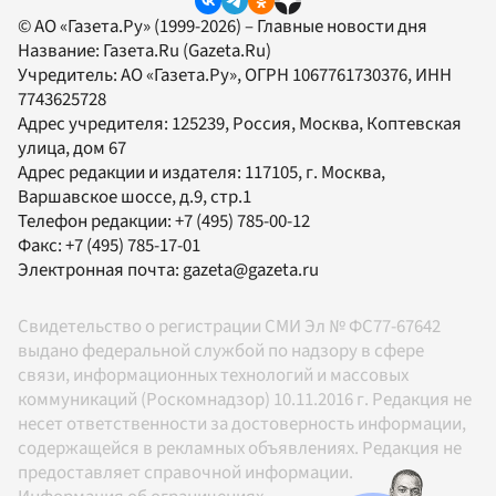
© АО «Газета.Ру» (1999-2026) – Главные новости дня
Название:
Газета.Ru
(Gazeta.Ru)
Учредитель:
АО «Газета.Ру»
, ОГРН 1067761730376, ИНН
7743625728
Адрес учредителя: 125239, Россия, Москва, Коптевская
улица, дом 67
Адрес редакции и издателя:
117105
, г.
Москва
,
Варшавское шоссе, д.9, стр.1
Телефон редакции:
+7 (495) 785-00-12
Факс:
+7 (495) 785-17-01
Электронная почта:
gazeta@gazeta.ru
Свидетельство о регистрации СМИ Эл № ФС77-67642
выдано федеральной службой по надзору в сфере
связи, информационных технологий и массовых
коммуникаций (Роскомнадзор) 10.11.2016 г. Редакция не
несет ответственности за достоверность информации,
содержащейся в рекламных объявлениях. Редакция не
предоставляет справочной информации.