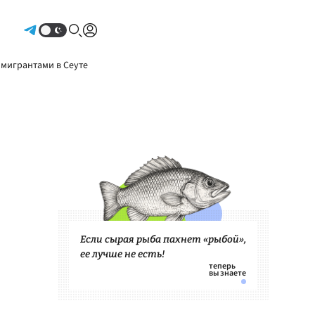
Авторизоваться
 мигрантами в Сеуте
Если сырая рыба пахнет «рыбой»,
ее лучше не есть!