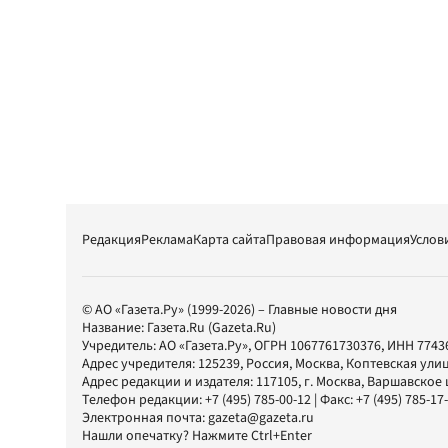
Редакция
Реклама
Карта сайта
Правовая информация
Услов
© АО «Газета.Ру» (1999-2026) – Главные новости дня
Название:
Газета.Ru
(Gazeta.Ru)
Учредитель:
АО «Газета.Ру»
, ОГРН 1067761730376, ИНН 7743
Адрес учредителя: 125239, Россия, Москва, Коптевская улиц
Адрес редакции и издателя:
117105
, г.
Москва
,
Варшавское шо
Телефон редакции:
+7 (495) 785-00-12
| Факс:
+7 (495) 785-17
Электронная почта:
gazeta@gazeta.ru
Нашли опечатку? Нажмите Ctrl+Enter