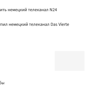
пить немецкий телеканал N24
упил немецкий телеканал Das Vierte
бы