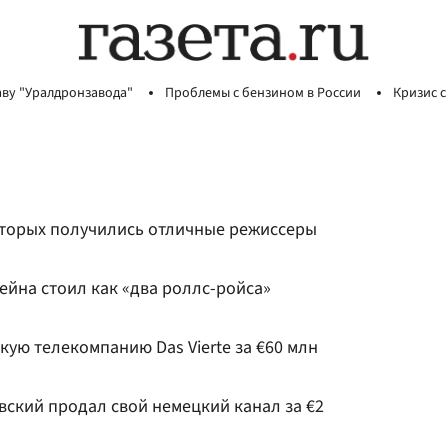
аву "Уралдронзавода"
Проблемы с бензином в России
Кризис с
которых получились отличные режиссеры
ейна стоил как «два роллс-ройса»
ую телекомпанию Das Vierte за €60 млн
вский продал свой немецкий канал за €2