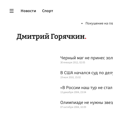
Новости
Спорт
Покушение на гл
Дмитрий Горячкин
Черный маг не принес зо
30 января 2012, 02:05
В США начался суд по дел
19 мая 2010, 15:02
«В России наш тур не ста
13 декабря 2004, 23:04
Олимпиаде не нужны зве
07 октября 2004, 10:09