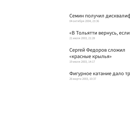
Семин получил дисквали
04 октября 2004, 23:36
«В Тольятти вернусь, есл
21 июля 2003, 21:28
Сергей Федоров сложил
«красные крылья»
19 июля 2003, 14:17
Фигурное катание дало т
26 марта 2003, 10:37