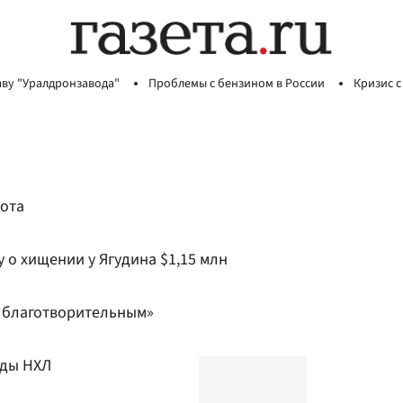
аву "Уралдронзавода"
Проблемы с бензином в России
Кризис с
лота
у о хищении у Ягудина $1,15 млн
л благотворительным»
зды НХЛ