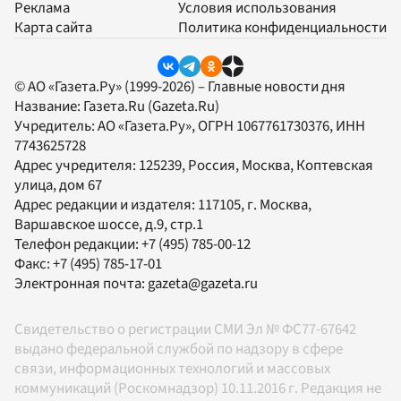
Реклама
Условия использования
Карта сайта
Политика конфиденциальности
© АО «Газета.Ру» (1999-2026) – Главные новости дня
Название:
Газета.Ru
(Gazeta.Ru)
Учредитель:
АО «Газета.Ру»
, ОГРН 1067761730376, ИНН
7743625728
Адрес учредителя: 125239, Россия, Москва, Коптевская
улица, дом 67
Адрес редакции и издателя:
117105
, г.
Москва
,
Варшавское шоссе, д.9, стр.1
Телефон редакции:
+7 (495) 785-00-12
Факс:
+7 (495) 785-17-01
Электронная почта:
gazeta@gazeta.ru
Свидетельство о регистрации СМИ Эл № ФС77-67642
выдано федеральной службой по надзору в сфере
связи, информационных технологий и массовых
коммуникаций (Роскомнадзор) 10.11.2016 г. Редакция не