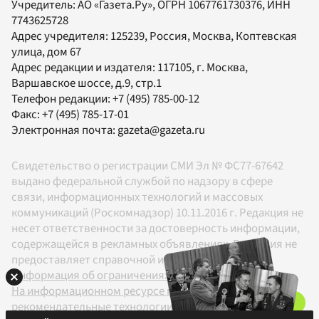
Учредитель:
АО «Газета.Ру»
, ОГРН 1067761730376, ИНН
7743625728
Адрес учредителя: 125239, Россия, Москва, Коптевская
улица, дом 67
Адрес редакции и издателя:
117105
, г.
Москва
,
Варшавское шоссе, д.9, стр.1
Телефон редакции:
+7 (495) 785-00-12
Факс:
+7 (495) 785-17-01
Электронная почта:
gazeta@gazeta.ru
Свидетельство о регистрации СМИ Эл № ФС77-67642
выдано федеральной службой по надзору в сфере
связи, информационных технологий и массовых
коммуникаций (Роскомнадзор) 10.11.2016 г. Редакция не
несет ответственности за достоверность информации,
содержащейся в рекламных объявлениях. Редакция не
предоставляет справочной информации.
Информация об ограничениях
На информационном ресурсе применяются
рекомендательные технологии в соответствии с