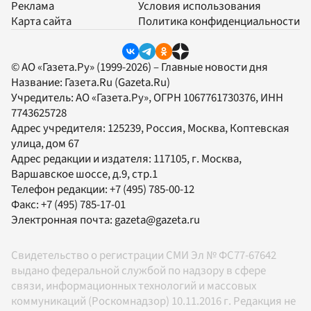
Реклама
Условия использования
Карта сайта
Политика конфиденциальности
© АО «Газета.Ру» (1999-2026) – Главные новости дня
Название:
Газета.Ru
(Gazeta.Ru)
Учредитель:
АО «Газета.Ру»
, ОГРН 1067761730376, ИНН
7743625728
Адрес учредителя: 125239, Россия, Москва, Коптевская
улица, дом 67
Адрес редакции и издателя:
117105
, г.
Москва
,
Варшавское шоссе, д.9, стр.1
Телефон редакции:
+7 (495) 785-00-12
Факс:
+7 (495) 785-17-01
Электронная почта:
gazeta@gazeta.ru
Свидетельство о регистрации СМИ Эл № ФС77-67642
выдано федеральной службой по надзору в сфере
связи, информационных технологий и массовых
коммуникаций (Роскомнадзор) 10.11.2016 г. Редакция не