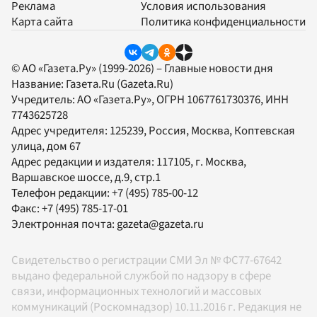
Реклама
Условия использования
Карта сайта
Политика конфиденциальности
© АО «Газета.Ру» (1999-2026) – Главные новости дня
Название:
Газета.Ru
(Gazeta.Ru)
Учредитель:
АО «Газета.Ру»
, ОГРН 1067761730376, ИНН
7743625728
Адрес учредителя: 125239, Россия, Москва, Коптевская
улица, дом 67
Адрес редакции и издателя:
117105
, г.
Москва
,
Варшавское шоссе, д.9, стр.1
Телефон редакции:
+7 (495) 785-00-12
Факс:
+7 (495) 785-17-01
Электронная почта:
gazeta@gazeta.ru
Свидетельство о регистрации СМИ Эл № ФС77-67642
выдано федеральной службой по надзору в сфере
связи, информационных технологий и массовых
коммуникаций (Роскомнадзор) 10.11.2016 г. Редакция не