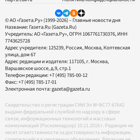
© АО «Газета.Ру» (1999-2026) – Главные новости дня
Название:
Газета.Ru
(Gazeta.Ru)
Учредитель:
АО «Газета.Ру»
, ОГРН 1067761730376, ИНН
7743625728
Адрес учредителя: 125239, Россия, Москва, Коптевская
улица, дом 67
Адрес редакции и издателя:
117105
, г.
Москва
,
Варшавское шоссе, д.9, стр.1
Телефон редакции:
+7 (495) 785-00-12
Факс:
+7 (495) 785-17-01
Электронная почта:
gazeta@gazeta.ru
Свидетельство о регистрации СМИ Эл № ФС77-67642
выдано федеральной службой по надзору в сфере
связи, информационных технологий и массовых
коммуникаций (Роскомнадзор) 10.11.2016 г. Редакция не
несет ответственности за достоверность информации,
содержащейся в рекламных объявлениях. Редакция не