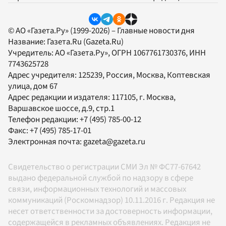
© АО «Газета.Ру» (1999-2026) – Главные новости дня
Название:
Газета.Ru
(Gazeta.Ru)
Учредитель:
АО «Газета.Ру»
, ОГРН 1067761730376, ИНН
7743625728
Адрес учредителя: 125239, Россия, Москва, Коптевская
улица, дом 67
Адрес редакции и издателя:
117105
, г.
Москва
,
Варшавское шоссе, д.9, стр.1
Телефон редакции:
+7 (495) 785-00-12
Факс:
+7 (495) 785-17-01
Электронная почта:
gazeta@gazeta.ru
Свидетельство о регистрации СМИ Эл № ФС77-67642
выдано федеральной службой по надзору в сфере
связи, информационных технологий и массовых
коммуникаций (Роскомнадзор) 10.11.2016 г. Редакция не
несет ответственности за достоверность информации,
содержащейся в рекламных объявлениях. Редакция не