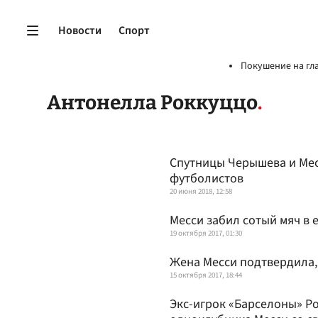
Новости
Спорт
Покушение на гл
Антонелла Роккуццо
Спутницы Черышева и Мес
футболистов
20 июня 2018, 12:58
Месси забил сотый мяч в 
19 октября 2017, 01:30
Жена Месси подтвердила,
15 октября 2017, 18:44
Экс-игрок «Барселоны» Р