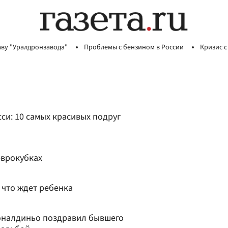
аву "Уралдронзавода"
Проблемы с бензином в России
Кризис с
си: 10 самых красивых подруг
еврокубках
 что ждет ребенка
оналдиньо поздравил бывшего