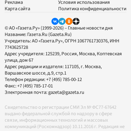
Реклама
Условия использования
Карта сайта
Политика конфиденциальности
© АО «Газета.Ру» (1999-2026) – Главные новости дня
Название:
Газета.Ru
(Gazeta.Ru)
Учредитель:
АО «Газета.Ру»
, ОГРН 1067761730376, ИНН
7743625728
Адрес учредителя: 125239, Россия, Москва, Коптевская
улица, дом 67
Адрес редакции и издателя:
117105
, г.
Москва
,
Варшавское шоссе, д.9, стр.1
Телефон редакции:
+7 (495) 785-00-12
Факс:
+7 (495) 785-17-01
Электронная почта:
gazeta@gazeta.ru
Свидетельство о регистрации СМИ Эл № ФС77-67642
выдано федеральной службой по надзору в сфере
связи, информационных технологий и массовых
коммуникаций (Роскомнадзор) 10.11.2016 г. Редакция не