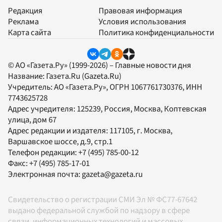
Редакция
Правовая информация
Реклама
Условия использования
Карта сайта
Политика конфиденциальности
© АО «Газета.Ру» (1999-2026) – Главные новости дня
Название:
Газета.Ru
(Gazeta.Ru)
Учредитель:
АО «Газета.Ру»
, ОГРН 1067761730376, ИНН
7743625728
Адрес учредителя: 125239, Россия, Москва, Коптевская
улица, дом 67
Адрес редакции и издателя:
117105
, г.
Москва
,
Варшавское шоссе, д.9, стр.1
Телефон редакции:
+7 (495) 785-00-12
Факс:
+7 (495) 785-17-01
Электронная почта:
gazeta@gazeta.ru
Свидетельство о регистрации СМИ Эл № ФС77-67642
выдано федеральной службой по надзору в сфере
связи, информационных технологий и массовых