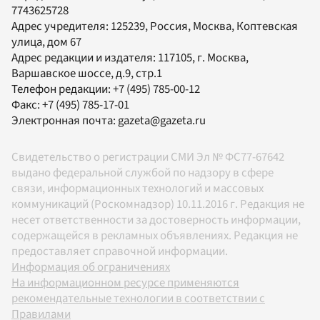
7743625728
Адрес учредителя: 125239, Россия, Москва, Коптевская
улица, дом 67
Адрес редакции и издателя:
117105
, г.
Москва
,
Варшавское шоссе, д.9, стр.1
Телефон редакции:
+7 (495) 785-00-12
Факс:
+7 (495) 785-17-01
Электронная почта:
gazeta@gazeta.ru
Свидетельство о регистрации СМИ Эл № ФС77-67642
выдано федеральной службой по надзору в сфере
связи, информационных технологий и массовых
коммуникаций (Роскомнадзор) 10.11.2016 г. Редакция не
несет ответственности за достоверность информации,
содержащейся в рекламных объявлениях. Редакция не
предоставляет справочной информации.
Информация об ограничениях
На информационном ресурсе применяются
рекомендательные технологии в соответствии с
Правилами