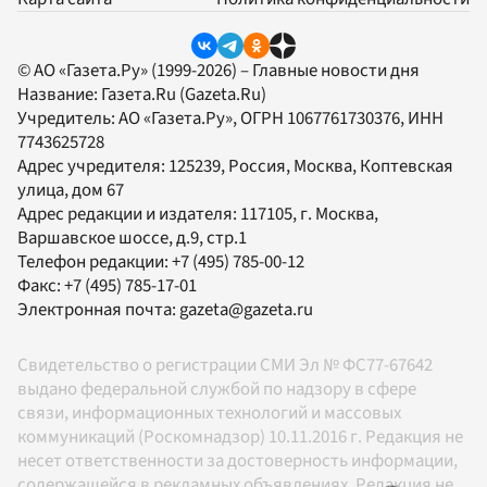
© АО «Газета.Ру» (1999-2026) – Главные новости дня
Название:
Газета.Ru
(Gazeta.Ru)
Учредитель:
АО «Газета.Ру»
, ОГРН 1067761730376, ИНН
7743625728
Адрес учредителя: 125239, Россия, Москва, Коптевская
улица, дом 67
Адрес редакции и издателя:
117105
, г.
Москва
,
Варшавское шоссе, д.9, стр.1
Телефон редакции:
+7 (495) 785-00-12
Факс:
+7 (495) 785-17-01
Электронная почта:
gazeta@gazeta.ru
Свидетельство о регистрации СМИ Эл № ФС77-67642
выдано федеральной службой по надзору в сфере
связи, информационных технологий и массовых
коммуникаций (Роскомнадзор) 10.11.2016 г. Редакция не
несет ответственности за достоверность информации,
содержащейся в рекламных объявлениях. Редакция не