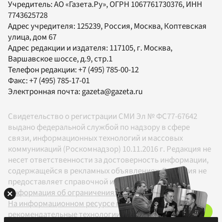
Учредитель:
АО «Газета.Ру»
, ОГРН 1067761730376, ИНН
7743625728
Адрес учредителя: 125239, Россия, Москва, Коптевская
улица, дом 67
Адрес редакции и издателя:
117105
, г.
Москва
,
Варшавское шоссе, д.9, стр.1
Телефон редакции:
+7 (495) 785-00-12
Факс:
+7 (495) 785-17-01
Электронная почта:
gazeta@gazeta.ru
Свидетельство о регистрации СМИ Эл № ФС77-67642
выдано федеральной службой по надзору в сфере
связи, информационных технологий и массовых
коммуникаций (Роскомнадзор) 10.11.2016 г. Редакция не
несет ответственности за достоверность информации,
содержащейся в рекламных объявлениях. Редакция не
предоставляет справочной информации.
Информация об ограничениях
На информационном ресурсе применяются
рекомендательные технологии в соответствии с