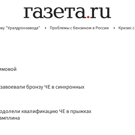
аву "Уралдронзавода"
Проблемы с бензином в России
Кризис с
фимовой
завоевали бронзу ЧЕ в синхронных
еодолели квалификацию ЧЕ в прыжках
рамплина