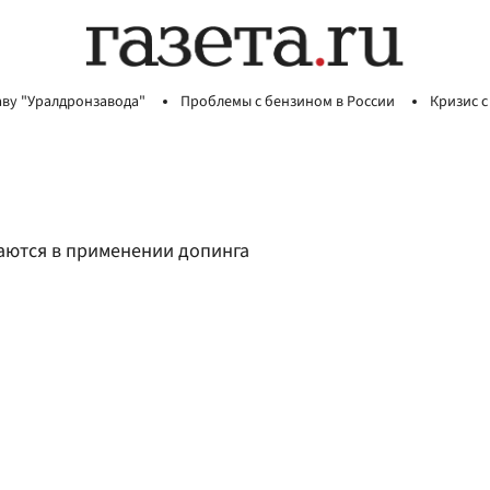
аву "Уралдронзавода"
Проблемы с бензином в России
Кризис с
аются в применении допинга