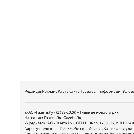
Редакция
Реклама
Карта сайта
Правовая информация
Услов
© АО «Газета.Ру» (1999-2026) – Главные новости дня
Название:
Газета.Ru
(Gazeta.Ru)
Учредитель:
АО «Газета.Ру»
, ОГРН 1067761730376, ИНН 7743
Адрес учредителя: 125239, Россия, Москва, Коптевская улиц
Адрес редакции и издателя:
117105
, г.
Москва
,
Варшавское шо