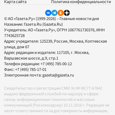
Карта сайта
Политика конфиденциальности
© АО «Газета.Ру» (1999-2026) – Главные новости дня
Название:
Газета.Ru
(Gazeta.Ru)
Учредитель:
АО «Газета.Ру»
, ОГРН 1067761730376, ИНН
7743625728
Адрес учредителя: 125239, Россия, Москва, Коптевская
улица, дом 67
Адрес редакции и издателя:
117105
, г.
Москва
,
Варшавское шоссе, д.9, стр.1
Телефон редакции:
+7 (495) 785-00-12
Факс:
+7 (495) 785-17-01
Электронная почта:
gazeta@gazeta.ru
Свидетельство о регистрации СМИ Эл № ФС77-67642
выдано федеральной службой по надзору в сфере
связи, информационных технологий и массовых
коммуникаций (Роскомнадзор) 10.11.2016 г. Редакция не
несет ответственности за достоверность информации,