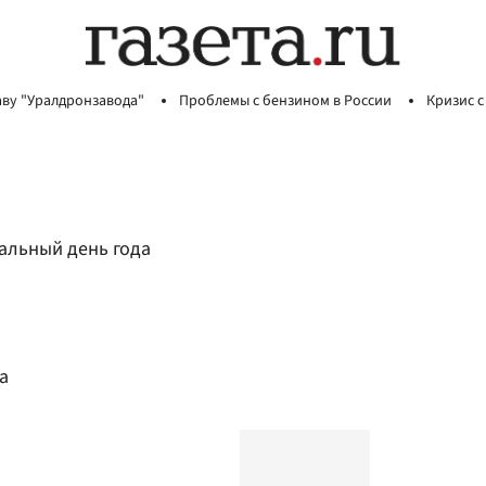
аву "Уралдронзавода"
Проблемы с бензином в России
Кризис с
альный день года
а