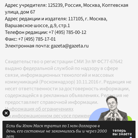
Адрес учредителя: 125239, Россия, Москва, Коптевская
улица, дом 67
Адрес редакции и издателя:
117105
, г.
Москва
,
Варшавское шоссе, д.9, стр.1
Телефон редакции:
+7 (495) 785-00-12
Факс:
+7 (495) 785-17-01
Электронная почта:
gazeta@gazeta.ru
Свидетельство о регистрации СМИ Эл № ФС77-67642
выдано федеральной службой по надзору в сфере
связи, информационных технологий и массовых
коммуникаций (Роскомнадзор) 10.11.2016 г. Редакция не
несет ответственности за достоверность информации,
содержащейся в рекламных объявлениях. Редакция не
предоставляет справочной информации.
Информация об ограничениях
На информационном ресурсе применяются
рекомендательные технологии в соответствии с
Если бы Илон Маск тратил по 1 млн долларов в
Правилами
день, его состояние не закончилось бы и через 2000
18+
лет