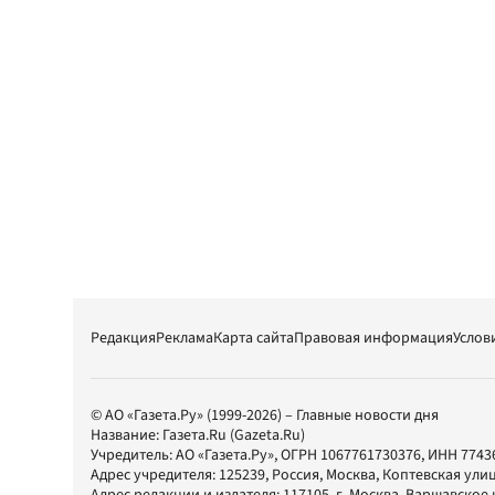
Редакция
Реклама
Карта сайта
Правовая информация
Услов
© АО «Газета.Ру» (1999-2026) – Главные новости дня
Название:
Газета.Ru
(Gazeta.Ru)
Учредитель:
АО «Газета.Ру»
, ОГРН 1067761730376, ИНН 7743
Адрес учредителя: 125239, Россия, Москва, Коптевская улиц
Адрес редакции и издателя:
117105
, г.
Москва
,
Варшавское шо