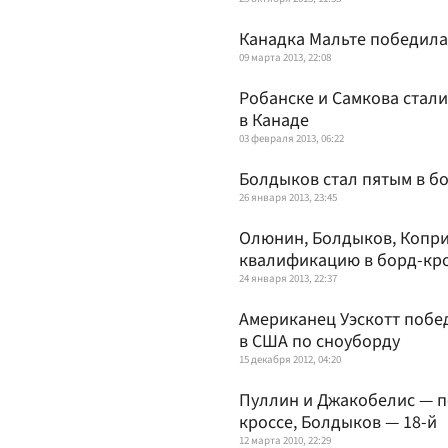
Канадка Мальте победила 
09 марта 2013, 22:08
Робанске и Самкова стал
в Канаде
03 февраля 2013, 06:22
Болдыков стал пятым в бо
26 января 2013, 23:45
Олюнин, Болдыков, Копр
квалификацию в борд-кро
24 января 2013, 22:37
Американец Уэскотт побед
в США по сноуборду
15 декабря 2012, 04:20
Пуллин и Джакобелис — п
кроссе, Болдыков — 18-й
12 марта 2010, 22:29