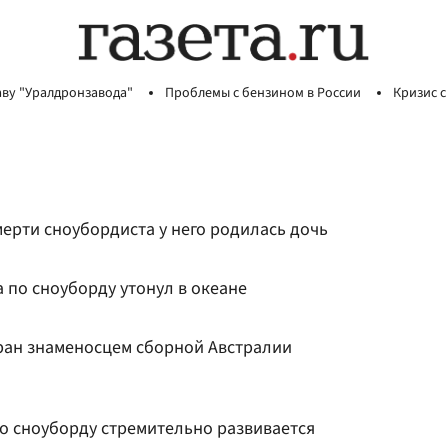
аву "Уралдронзавода"
Проблемы с бензином в России
Кризис с
мерти сноубордиста у него родилась дочь
 по сноуборду утонул в океане
ран знаменосцем сборной Австралии
по сноуборду стремительно развивается