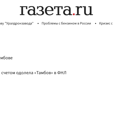
аву "Уралдронзавода"
Проблемы с бензином в России
Кризис с
амбове
 счетом одолела «Тамбов» в ФНЛ