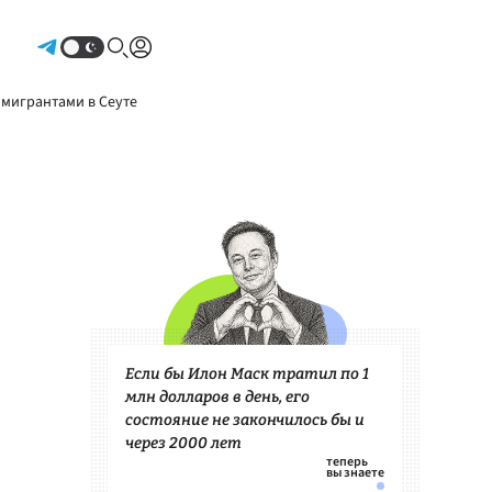
Авторизоваться
 мигрантами в Сеуте
Если бы Илон Маск тратил по 1
млн долларов в день, его
состояние не закончилось бы и
через 2000 лет