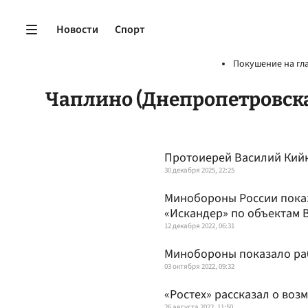
Новости
Спорт
Покушение на гл
Чаплино (Днепропетровска
Протоиерей Василий Кийк
30 декабря 2025, 22:25
Минобороны России пока
«Искандер» по объектам 
12 декабря 2022, 06:31
Минобороны показало ра
03 октября 2022, 09:32
«Ростех» рассказал о воз
26 августа 2022, 11:50