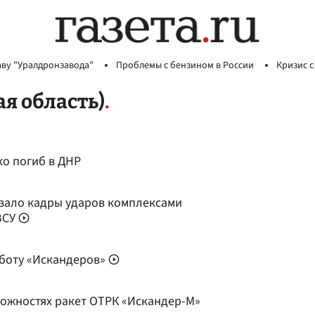
аву "Уралдронзавода"
Проблемы с бензином в России
Кризис с
я область)
о погиб в ДНР
зало кадры ударов комплексами
ВСУ
боту «Искандеров»
можностях ракет ОТРК «Искандер-М»